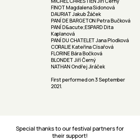
MICHEL CHRESTIEN Jiří Černý
FINOT Magdalena Sidonová
DAURIAT Jakub Žáček
PANÍ DE BARGETON Petra Bučková
PANÍ D&acute;ESPARD Dita
Kaplanová
PANÍ DU CHATELET Jana Plodková
CORALIE Kateřina Císařová
FLORINE Bára Bočková
BLONDET Jiří Černý
NATHAN Ondřej Jiráček
First performed on 3 September
2021.
Special thanks to our festival partners for
their support!