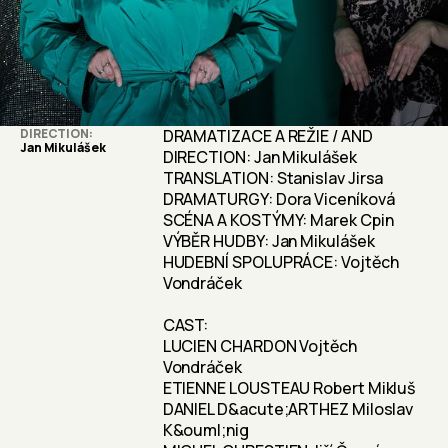
DIRECTION
DRAMATIZACE A REŽIE / AND
Jan Mikulášek
DIRECTION: Jan Mikulášek
TRANSLATION: Stanislav Jirsa
DRAMATURGY: Dora Viceníková
SCÉNA A KOSTÝMY: Marek Cpin
VÝBĚR HUDBY: Jan Mikulášek
HUDEBNÍ SPOLUPRÁCE: Vojtěch
Vondráček
CAST:
LUCIEN CHARDON Vojtěch
Vondráček
ETIENNE LOUSTEAU Robert Mikluš
DANIEL D&acute;ARTHEZ Miloslav
K&ouml;nig