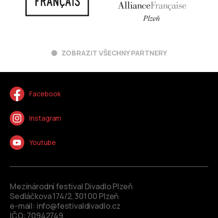
ZOBRAZIT VŠECHNY PARTNERY
Facebook
Instagram
Youtube
Mezinárodní festival Divadlo Plzeň
Sedláčkova 174/2, 301 00 Plzeň
e-mail:
info@festivaldivadlo.cz
IČO: 70942749