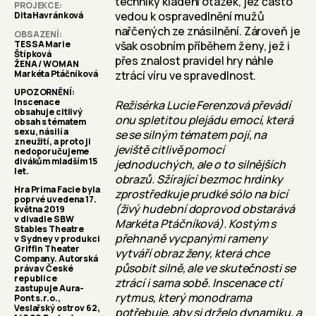
techniky kladení otázek, jež často
PROJEKCE
vedou k ospravedlnění mužů
Dita Havránková
nařčených ze znásilnění. Zároveň je
OBSAZENÍ
TESSA Marie
však osobním příběhem ženy, jež i
Štípková
přes znalost pravidel hry náhle
ŽENA / WOMAN
Markéta Ptáčníková
ztrácí víru ve spravedlnost.
UPOZORNĚNÍ:
Inscenace
Režisérka Lucie Ferenzová převádí
obsahuje citlivý
onu spletitou plejádu emocí, která
obsah s tématem
sexu, násilí a
se se silným tématem pojí, na
zneužití, a proto ji
jeviště citlivě pomocí
nedoporučujeme
divákům mladším 15
jednoduchých, ale o to silnějších
let.
obrazů. Sžírající bezmoc hrdinky
Hra Prima Facie byla
zprostředkuje prudké sólo na bicí
poprvé uvedena 17.
(živý hudební doprovod obstarává
května 2019
v divadle SBW
Markéta Ptáčníková). Kostým s
Stables Theatre
přehnaně vycpanými rameny
v Sydney v produkci
Griffin Theater
vytváří obraz ženy, která chce
Company. Autorská
působit silně, ale ve skutečnosti se
práva v České
republice
ztrácí i sama sobě. Inscenace ctí
zastupuje Aura-
rytmus, který monodrama
Pont s.r.o.,
Veslařský ostrov 62,
potřebuje, aby si drželo dynamiku, a