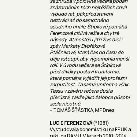
se zhruba v polovině večera podaří
znázorněním těch nejtěžších chvil
vybudovat, pak představení
neztrácí až do samotného
soudního finále. Štípkové pomáhá
Ferenzové citlivá režie a chytré
nápady. Atmosféru jitří živé bicí i
zpěv Markéty Dvořákové
Ptáčníkové, která čas od času do
děje vstoupí, aby vypomohla menší
rolí. V úvodu večera se Štípková
před diváky postaví v uniformě,
která pomáhá vyjádřit její profesní
zarputilost. Ta samá uniforma však
Tessu v závěru večera dusí a
přerůstá, takže jako žalobce působí
zcela nicotně.
– TOMÁŠ ŠŤÁSTKA, MF Dnes
LUCIE FERENZOVÁ
(*1981)
Vystudovala bohemistiku na FF UK a
režii na DAMU. V letech 2010–2014