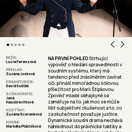
2
3
4
REŽIE
NA PRVNÍ POHLED
Strhující
Lucie Ferenzová
výpověď o hledání spravedlnosti v
PŘEKLAD
soudním systému, který má
Zuzana Josková
tendenci před znásilněním zavírat
DRAMATURGIE
oči, přináší mimořádnou sólovou
David Košťák
příležitost pro Marii Štípkovou.
SCÉNOGRAFIE
Zpověď mladé obhájkyně se
Jana
zaměřuje na to, jak moc se může
Hauskrechtová
lišit subjektivní zkušenost a to, co
KOSTÝMY
za skutečnost považuje justice.
Zuzana Sceranková
Dynamické soudní drama nechává
HUDBA
nahlédnout do právnické taktiky a
Markéta Ptáčníková