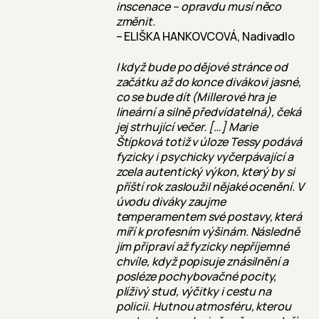
inscenace – opravdu musí něco
změnit.
– ELIŠKA HANKOVCOVÁ, Nadivadlo
I když bude po dějové stránce od
začátku až do konce divákovi jasné,
co se bude dít (Millerové hra je
lineární a silně předvídatelná), čeká
jej strhující večer. […] Marie
Štípková totiž v úloze Tessy podává
fyzicky i psychicky vyčerpávající a
zcela autentický výkon, který by si
příští rok zasloužil nějaké ocenění. V
úvodu diváky zaujme
temperamentem své postavy, která
míří k profesním výšinám. Následně
jim připraví až fyzicky nepříjemné
chvíle, když popisuje znásilnění a
posléze pochybovačné pocity,
plíživý stud, výčitky i cestu na
policii. Hutnou atmosféru, kterou