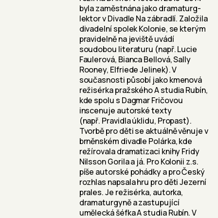
byla zaměstnána jako dramaturg-
lektor v Divadle Na zábradlí. Založila
divadelní spolek Kolonie, se kterým
pravidelně na jeviště uvádí
soudobou literaturu (např. Lucie
Faulerová, Bianca Bellová, Sally
Rooney, Elfriede Jelinek). V
současnosti působí jako kmenová
režisérka pražského A studia Rubín,
kde spolu s Dagmar Fričovou
inscenuje autorské texty
(např. Pravidla úklidu, Propast).
Tvorbě pro děti se aktuálně věnuje v
brněnském divadle Polárka, kde
režírovala dramatizaci knihy Fridy
Nilsson Gorila a já. Pro Kolonii z.s.
píše autorské pohádky a pro Český
rozhlas napsala hru pro děti Jezerní
prales. Je režisérka, autorka,
dramaturgyně a zastupující
umělecká šéfka A studia Rubín. V