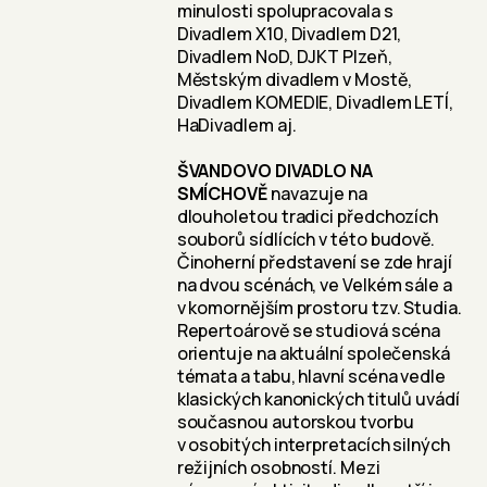
minulosti spolupracovala s
Divadlem X10, Divadlem D21,
Divadlem NoD, DJKT Plzeň,
Městským divadlem v Mostě,
Divadlem KOMEDIE, Divadlem LETÍ,
HaDivadlem aj.
ŠVANDOVO DIVADLO NA
SMÍCHOVĚ
navazuje na
dlouholetou tradici předchozích
souborů sídlících v této budově.
Činoherní představení se zde hrají
na dvou scénách, ve Velkém sále a
v komornějším prostoru tzv. Studia.
Repertoárově se studiová scéna
orientuje na aktuální společenská
témata a tabu, hlavní scéna vedle
klasických kanonických titulů uvádí
současnou autorskou tvorbu
v osobitých interpretacích silných
režijních osobností. Mezi