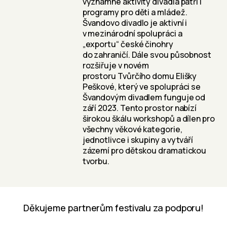
významné aktivity divadla patří i
programy pro děti a mládež.
Švandovo divadlo je aktivní i
v mezinárodní spolupráci a
„exportu“ české činohry
do zahraničí. Dále svou působnost
rozšiřuje v novém
prostoru Tvůrčího domu Elišky
Peškové, který ve spolupráci se
Švandovým divadlem funguje od
září 2023. Tento prostor nabízí
širokou škálu workshopů a dílen pro
všechny věkové kategorie,
jednotlivce i skupiny a vytváří
zázemí pro dětskou dramatickou
tvorbu.
Děkujeme partnerům festivalu za podporu!