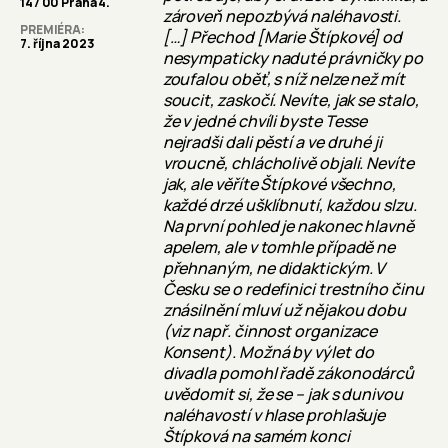
147 00 Praha 4.
zároveň nepozbývá naléhavosti.
PREMIÉRA
[…] Přechod [Marie Štípkové] od
7. října 2023
nesympaticky naduté právničky po
zoufalou oběť, s níž nelze než mít
soucit, zaskočí. Nevíte, jak se stalo,
že v jedné chvíli byste Tesse
nejradši dali pěstí a ve druhé ji
vroucně, chlácholivě objali. Nevíte
jak, ale věříte Štípkové všechno,
každé drzé ušklíbnutí, každou slzu.
Na první pohled je nakonec hlavně
apelem, ale v tomhle případě ne
přehnaným, ne didaktickým. V
Česku se o redefinici trestního činu
znásilnění mluví už nějakou dobu
(viz např. činnost organizace
Konsent). Možná by výlet do
divadla pomohl řadě zákonodárců
uvědomit si, že se – jak s dunivou
naléhavostí v hlase prohlašuje
Štípková na samém konci