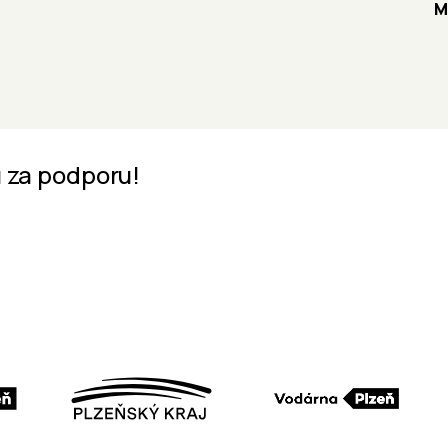
M
 za podporu!