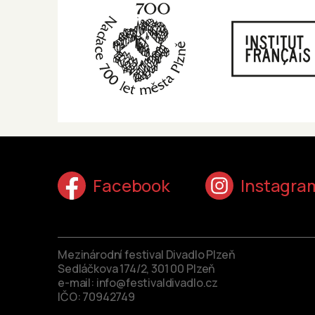
Facebook
Instagra
Mezinárodní festival Divadlo Plzeň
Sedláčkova 174/2, 301 00 Plzeň
e-mail:
info@festivaldivadlo.cz
IČO: 70942749