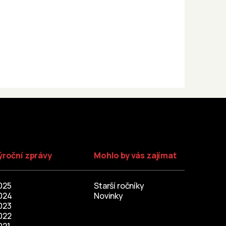
ýroční zprávy
Mohlo by vás zajímat
025
Starší ročníky
024
Novinky
023
022
021