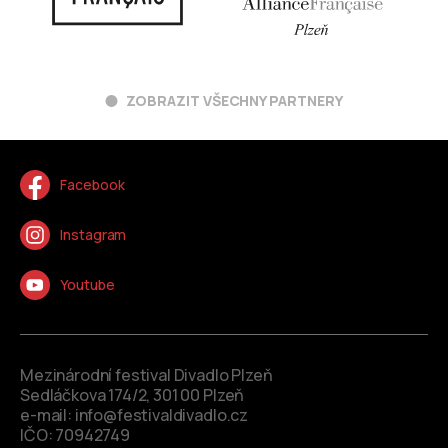
ZOBRAZIT VŠECHNY PARTNERY
Facebook
Instagram
Youtube
Mezinárodní festival Divadlo Plzeň
Sedláčkova 174/2, 301 00 Plzeň
e-mail:
info@festivaldivadlo.cz
IČO: 70942749