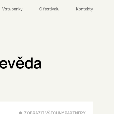
Vstupenky
O festivalu
Kontakty
ševěda
ZOBRAZIT VŠECHNY PARTNERY