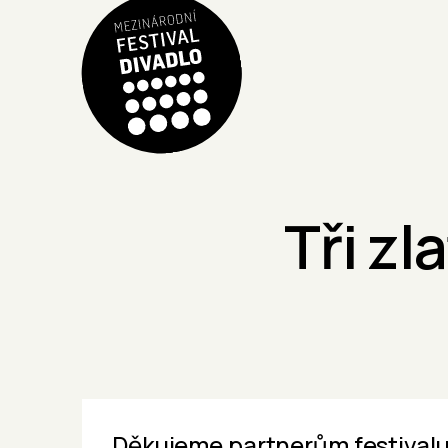
Tři z
Děkujeme partnerům festivalu