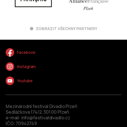
ZOBRAZIT VŠECHNY PARTNERY
Facebook
Instagram
Youtube
Mezinárodní festival Divadlo Plzeň
Sedláčkova 174/2, 301 00 Plzeň
e-mail:
info@festivaldivadlo.cz
IČO: 70942749