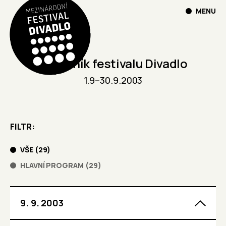
MENU
11. ročník festivalu Divadlo
1.9
–
30.9.2003
FILTR
VŠE
(
29
)
HLAVNÍ PROGRAM
(
29
)
9. 9. 2003