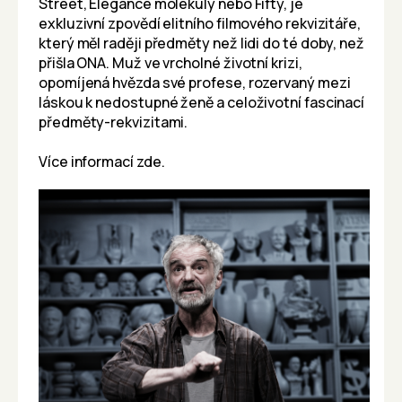
Street, Elegance molekuly nebo Fifty, je
exkluzivní zpovědí elitního filmového rekvizitáře,
který měl raději předměty než lidi do té doby, než
přišla ONA. Muž ve vrcholné životní krizi,
opomíjená hvězda své profese, rozervaný mezi
láskou k nedostupné ženě a celoživotní fascinací
předměty-rekvizitami.
Více informací
zde
.