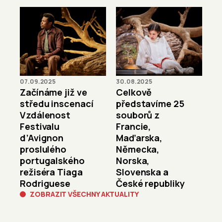
07.09.2025
30.08.2025
Začínáme již ve
Celkově
středu inscenací
představíme 25
Vzdálenost
souborů z
Festivalu
Francie,
d’Avignon
Maďarska,
proslulého
Německa,
portugalského
Norska,
režiséra Tiaga
Slovenska a
Rodriguese
České republiky
ZOBRAZIT VŠECHNY AKTUALITY