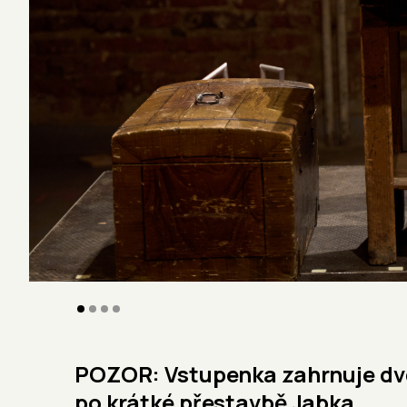
0
1
2
3
POZOR: Vstupenka zahrnuje dvě
po krátké přestavbě Jabka.