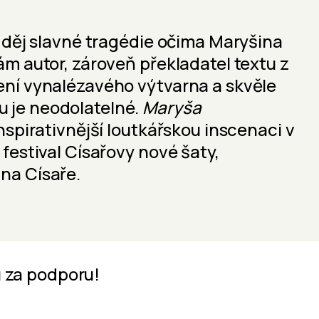
í děj slavné tragédie očima Maryšina
ám autor, zároveň překladatel textu z
ení vynalézavého výtvarna a skvěle
 je neodolatelné.
Maryša
nspirativnější loutkářskou inscenaci v
festival Císařovy nové šaty,
na Císaře.
 za podporu!