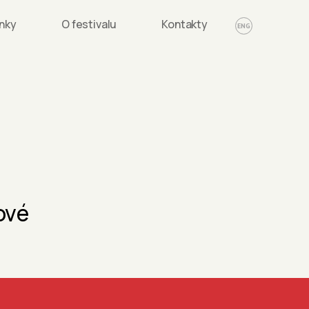
nky
O festivalu
Kontakty
ENG
ové