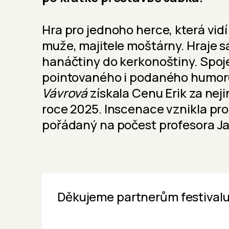
Hra pro jednoho herce, která vid
muže, majitele moštárny. Hraje s
hanáčtiny do kerkonoštiny. Spoj
pointovaného i podaného humoru
Vávrová
získala Cenu Erik za neji
roce 2025. Inscenace vznikla pro 
pořádaný na počest profesora Ja
Děkujeme partnerům festivalu