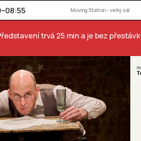
0
–
08:55
Moving Station - velký sál
Představení trvá 25 min
a je bez přestávk
RE
T