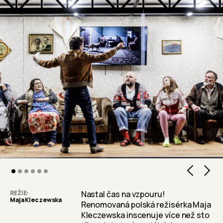
2
3
4
5
REŽIE
Nastal čas na vzpouru!
Maja Kleczewska
Renomovaná polská režisérka Maja
Kleczewska inscenuje více než sto