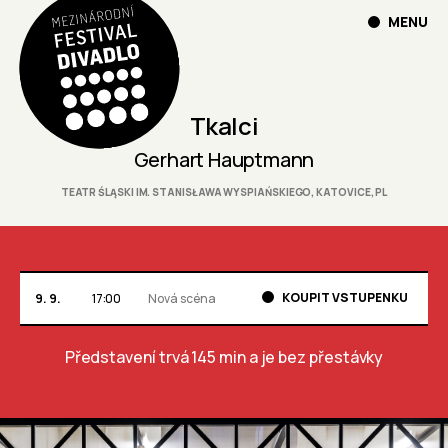
MENU
Tkalci
Gerhart Hauptmann
TEATR ŚLĄSKI IM. STANISŁAWA WYSPIAŃSKIEGO, KATOVICE, PL
KOUPIT VSTUPENKU
9. 9.
17:00
Nová scéna
Představení trvá 145 min
a je bez přestávky