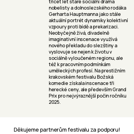
třicet let staré sociální drama
nobelisty a dolnoslezského rodáka
Gerharta Hauptmanna jako stále
aktuální portrét dynamiky kolektivní
vzpoury proti bídě a prekarizaci.
Neobyčejně živá, divadelně
imaginativní inscenace využívá
nového překladu do slezštiny a
vyslovuje se nejen k životu v
sociálně vyloučeném regionu, ale
též k pracovním podmínkám
uměleckých profesí. Na prestižním
krakovském festivalu Božská
komedie získala inscenace tři
herecké ceny, ale především Grand
Prix pro nejvýraznější počin ročníku
2025.
Děkujeme partnerům festivalu za podporu!