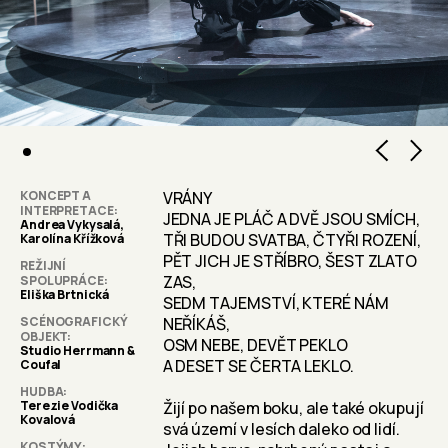
KONCEPT A
VRÁNY
INTERPRETACE
JEDNA JE PLÁČ A DVĚ JSOU SMÍCH,
Andrea Vykysalá,
TŘI BUDOU SVATBA, ČTYŘI ROZENÍ,
Karolína Křížková
PĚT JICH JE STŘÍBRO, ŠEST ZLATO
REŽIJNÍ
ZAS,
SPOLUPRÁCE
Eliška Brtnická
SEDM TAJEMSTVÍ, KTERÉ NÁM
SCÉNOGRAFICKÝ
NEŘÍKÁŠ,
OBJEKT
OSM NEBE, DEVĚT PEKLO
Studio Herrmann &
A DESET SE ČERTA LEKLO.
Coufal
HUDBA
Terezie Vodička
Žijí po našem boku, ale také okupují
Kovalová
svá území v lesích daleko od lidí.
KOSTÝMY