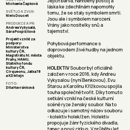
Jejich barva, nahrbený postoj a
Michaela Čapková
láska ke zdechlinám napomohly
SVĚTLO A ZVUK
tomu, že se staly symbolem smrti.
Niels Doucet
Jsou ale i symbolem narození.
PRODUKCE A PR
Vrány jako nositelky snů a
Andrea Vykysalá,
tajemství.
Sára Pospíšilová
Projekt vznikl za
Pohybová performance s
podpory:
Ministerstva
doprovodem živé hudby na jednom
kultury ČR,
objektu.
Magistrátu hl. města
Prahy, HAMU,
Státního fondu
HOLEKTIV
Soubor byl oficiálně
kultury ČR,
Cirqueonu, Jatka78
založen v roce 2016, kdy Andreu
a KD Mlejn
Vykysalou (nyní Benkovou), Evu
FOTO
Starou a Karolínu Křížkovou spojila
Dita Havránková
touha společně tvořit. Díky tomuto
setkání vznikl na české kulturní
scéně ryze ženský soubor. Na to
odkazuje i samotný název souboru
- kolektiv holek/žen. Holektiv
propojuje žánr fyzického divadla,
tanec a nový cirkus. V průběhu let