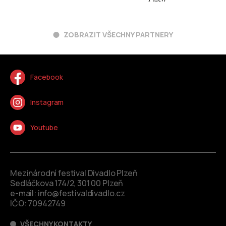
ZOBRAZIT VŠECHNY PARTNERY
Facebook
Instagram
Youtube
Mezinárodní festival Divadlo Plzeň
Sedláčkova 174/2, 301 00 Plzeň
e-mail:
info@festivaldivadlo.cz
IČO: 70942749
VŠECHNY KONTAKTY