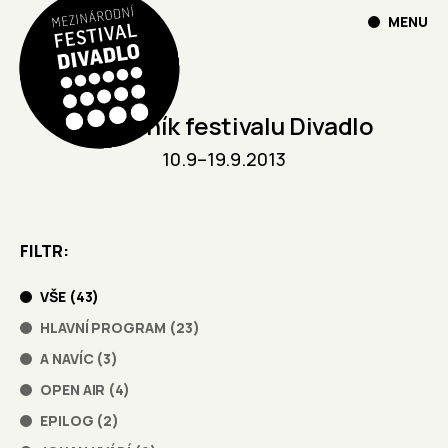
MENU
21. ročník festivalu Divadlo
10.9
–
19.9.2013
FILTR
VŠE
(
43
)
HLAVNÍ PROGRAM
(
23
)
A NAVÍC
(
3
)
OPEN AIR
(
4
)
EPILOG
(
2
)