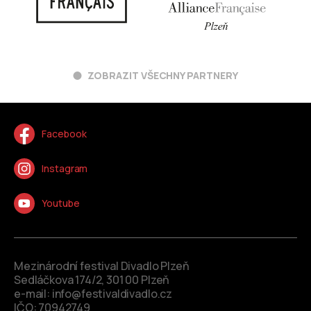
ZOBRAZIT VŠECHNY PARTNERY
Facebook
Instagram
Youtube
Mezinárodní festival Divadlo Plzeň
Sedláčkova 174/2, 301 00 Plzeň
e-mail:
info@festivaldivadlo.cz
IČO: 70942749