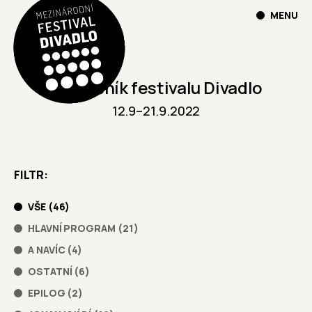
MENU
30. ročník festivalu Divadlo
12.9
–
21.9.2022
FILTR
VŠE
(
46
)
HLAVNÍ PROGRAM
(
21
)
A NAVÍC
(
4
)
OSTATNÍ
(
6
)
EPILOG
(
2
)