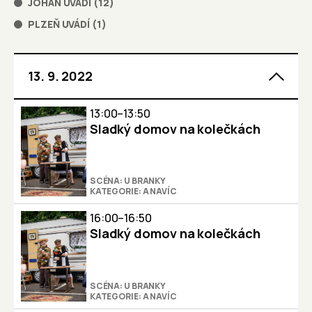
JOHAN UVÁDÍ
(
12
)
PLZEŇ UVÁDÍ
(
1
)
13. 9. 2022
13:00–13:50
Sladký domov na kolečkách
SCÉNA: U BRANKY
KATEGORIE: A NAVÍC
16:00–16:50
Sladký domov na kolečkách
SCÉNA: U BRANKY
KATEGORIE: A NAVÍC